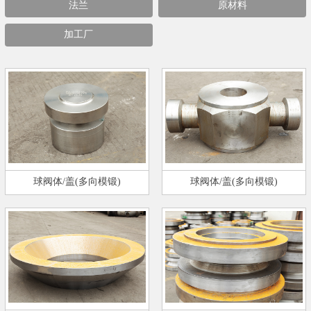
法兰
原材料
加工厂
球阀体/盖(多向模锻)
球阀体/盖(多向模锻)