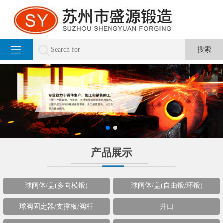
产品展示
球阀体/盖(多向模锻)
球阀体/盖(自由锻/环锻)
球阀固定器/支撑板/阀杆
井口