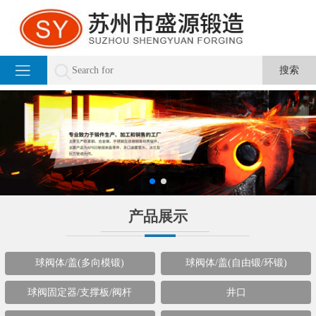
产品展示
球阀体/盖(多向模锻)
球阀体/盖(自由锻/环锻)
球阀固定器/支撑板/阀杆
井口