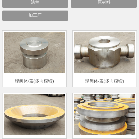
法兰
原材料
加工厂
球阀体/盖(多向模锻)
球阀体/盖(多向模锻)